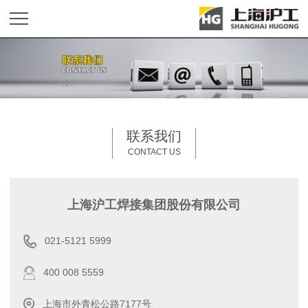
联系我们
CONTACT US
上海沪工焊接集团股份有限公司
021-5121 5999
400 008 5559
上海市外青松公路7177号