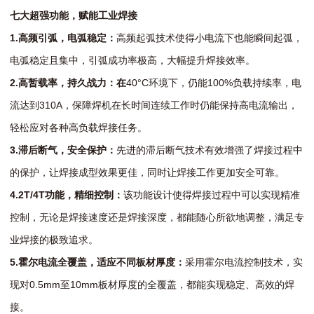
七大超强功能，赋能工业焊接
1.
高频引弧，电弧稳定：
高频起弧技术使得小电流下也能瞬间起弧，
电弧稳定且集中，引弧成功率极高，大幅提升焊接效率。
2.
高暂载率，持久战
力
：
在
40°C环境下，仍能100%负载持续率，电
流达到310A，保障焊机在长时间连续工作时仍能保持高电流输出，
轻松应对各种高负载焊接任务。
3.
滞后断气，安全保护：
先进的滞后断气技术有效增强了焊接过程中
的保护，让焊接成型效果更佳，同时让焊接工作更加安全可靠。
4.
2T/4T功能，精细控制：
该功能设计使得焊接过程中可以实现精准
控制，无论是焊接速度还是焊接深度，都能随心所欲地调整，满足专
业焊接的极致追求。
5.霍尔电流全覆盖
，
适应不同
板材厚度：
采用霍尔电流控制技术，实
现对0.5mm至10mm板材厚度的全覆盖，都能实现稳定、高效的焊
接。