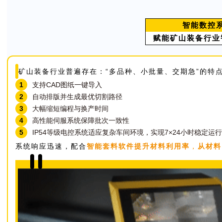
智能数控
赋能矿山装备行业
矿山装备行业普遍存在：“多品种、小批量、交期急”的特
1
支持CAD图纸一键导入
2
自动排版并生成最优切割路径
3
大幅缩短编程与换产时间
4
高性能伺服系统保障批次一致性
5
IP54等级电控系统适应复杂车间环境，实现7×24小时稳定运行
系统响应迅速，配合
智能套料软件提升材料利用率
，
从材料