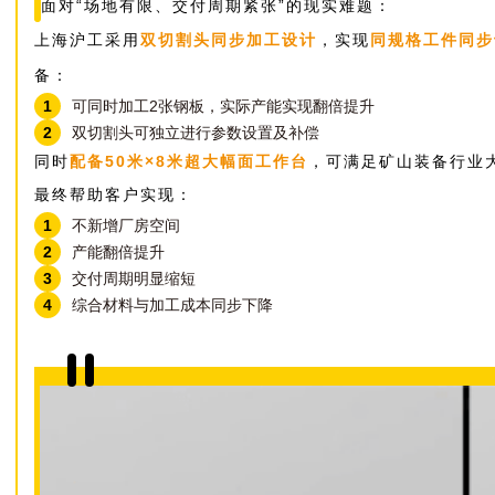
面对“场地有限、交付周期紧张”的现实难题：
上海沪工采用
双切割头同步加工设计
，实现
同规格工件同步
备：
1
可同时加工2张钢板，实际产能实现翻倍提升
2
双切割头可独立进行参数设置及补偿
同时
配备50米×8米超大幅面工作台
，可满足矿山装备行业
最终帮助客户实现：
1
不新增厂房空间
2
产能翻倍提升
3
交付周期明显缩短
4
综合材料与加工成本同步下降