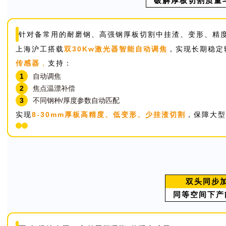
破解厚板切割质量
针对备常用的耐磨钢、高强钢厚板切割中挂渣、变形、精
上海沪工搭载
双30Kw激光器智能自动调焦
，实现长期稳定
传感器
，
支持：
1
自动调焦
2
焦点温漂补偿
3
不同钢种/厚度参数自动匹配
实现
8-30mm厚板高精度、低变形、少挂渣切割
，保障大型
双头同步
同等空间下产