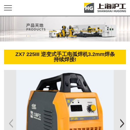
ZX7 225III 逆变式手工电弧焊机3.2mm焊条
持续焊接!