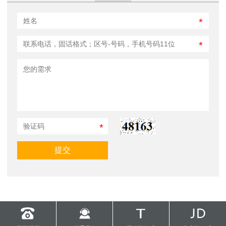
*
*
*