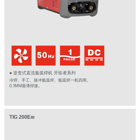
● 逆变式直流氩弧焊机 开拓者系列
冷焊、手工、脉冲氩弧焊、氩弧焊一机四用。
0.3MM最薄焊接。
TIG 200Eııı