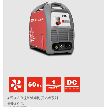
● 逆变式直流氩弧焊机 开拓者系列
氩弧焊专用。