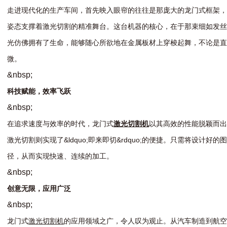
走
进
现
代
化
的
生
产
车
间
，
首
先
映
入
眼
帘
的
往
往
是
那
庞
大
的
龙
门
式
框
架
，
姿
态
支
撑
着
激
光
切
割
的
精
准
舞
台
。
这
台
机
器
的
核
心
，
在
于
那
束
细
如
发
丝
光
仿
佛
拥
有
了
生
命
，
能
够
随
心
所
欲
地
在
金
属
板
材
上
穿
梭
起
舞
，
不
论
是
直
微
。
&
n
b
s
p
;
科
技
赋
能
，
效
率
飞
跃
&
n
b
s
p
;
在
追
求
速
度
与
效
率
的
时
代
，
龙
门
式
激
光
切
割
机
以
其
高
效
的
性
能
脱
颖
而
出
激
光
切
割
则
实
现
了
&
l
d
q
u
o
;
即
来
即
切
&
r
d
q
u
o
;
的
便
捷
。
只
需
将
设
计
好
的
图
径
，
从
而
实
现
快
速
、
连
续
的
加
工
。
&
n
b
s
p
;
创
意
无
限
，
应
用
广
泛
&
n
b
s
p
;
龙
门
式
激
光
切
割
机
的
应
用
领
域
之
广
，
令
人
叹
为
观
止
。
从
汽
车
制
造
到
航
空