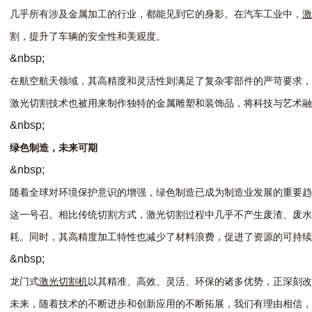
几
乎
所
有
涉
及
金
属
加
工
的
行
业
，
都
能
见
到
它
的
身
影
。
在
汽
车
工
业
中
，
激
割
，
提
升
了
车
辆
的
安
全
性
和
美
观
度
。
&
n
b
s
p
;
在
航
空
航
天
领
域
，
其
高
精
度
和
灵
活
性
则
满
足
了
复
杂
零
部
件
的
严
苛
要
求
，
激
光
切
割
技
术
也
被
用
来
制
作
独
特
的
金
属
雕
塑
和
装
饰
品
，
将
科
技
与
艺
术
融
&
n
b
s
p
;
绿
色
制
造
，
未
来
可
期
&
n
b
s
p
;
随
着
全
球
对
环
境
保
护
意
识
的
增
强
，
绿
色
制
造
已
成
为
制
造
业
发
展
的
重
要
趋
这
一
号
召
。
相
比
传
统
切
割
方
式
，
激
光
切
割
过
程
中
几
乎
不
产
生
废
渣
、
废
水
耗
。
同
时
，
其
高
精
度
加
工
特
性
也
减
少
了
材
料
浪
费
，
促
进
了
资
源
的
可
持
续
&
n
b
s
p
;
龙
门
式
激
光
切
割
机
以
其
精
准
、
高
效
、
灵
活
、
环
保
的
诸
多
优
势
，
正
深
刻
改
未
来
，
随
着
技
术
的
不
断
进
步
和
创
新
应
用
的
不
断
拓
展
，
我
们
有
理
由
相
信
，