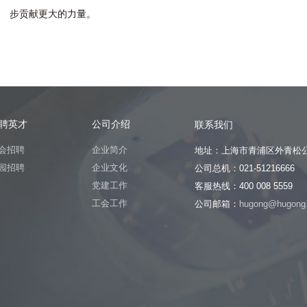
步
贡
献
更
大
的
力
量
。
聘英才
公司介绍
联系我们
会招聘
企业简介
地址：上海市青浦区外青松公
园招聘
企业文化
公司总机：021-51216666
党建工作
客服热线：400 008 5559
工会工作
公司邮箱：
hugong@hugong