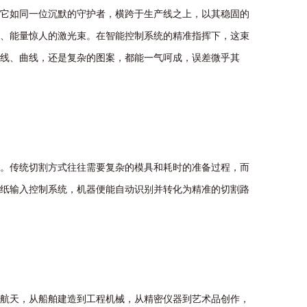
它
如
同
一
位
沉
默
的
守
护
者
，
横
跨
于
生
产
线
之
上
，
以
其
稳
固
的
、
能
量
惊
人
的
激
光
束
。
在
智
能
控
制
系
统
的
精
准
指
挥
下
，
这
束
线
、
曲
线
，
还
是
复
杂
的
图
案
，
都
能
一
气
呵
成
，
误
差
微
乎
其
。
传
统
切
割
方
式
往
往
需
要
复
杂
的
模
具
和
耗
时
的
准
备
过
程
，
而
纸
输
入
控
制
系
统
，
机
器
便
能
自
动
识
别
并
转
化
为
精
准
的
切
割
路
航
天
，
从
船
舶
建
造
到
工
程
机
械
，
从
精
密
仪
器
到
艺
术
品
创
作
，