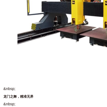
&
n
b
s
p
;
龙
门
之
舞
，
精
准
无
界
&
n
b
s
p
;