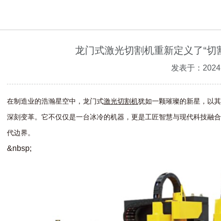
龙门式激光切割机重新定义了“切
发表于：2024.
在
制
造
业
的
浩
瀚
星
空
中
，
龙
门
式
激
光
切
割
机
犹
如
一
颗
璀
璨
的
新
星
，
以
其
深
刻
变
革
。
它
不
仅
仅
是
一
台
冰
冷
的
机
器
，
更
是
工
匠
智
慧
与
现
代
科
技
融
合
代
边
界
。
&
n
b
s
p
;