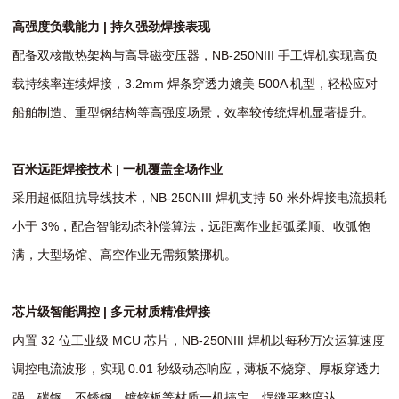
高强度负载能力 | 持久强劲焊接表现
配备双核散热架构与高导磁变压器，NB-250NIII 手工焊机实现高负
载持续率连续焊接，3.2mm 焊条穿透力媲美 500A 机型，轻松应对
船舶制造、重型钢结构等高强度场景，效率较传统焊机显著提升。
百米远距焊接技术 | 一机覆盖全场作业
采用超低阻抗导线技术，NB-250NIII 焊机支持 50 米外焊接电流损耗
小于 3%，配合智能动态补偿算法，远距离作业起弧柔顺、收弧饱
满，大型场馆、高空作业无需频繁挪机。
芯片级智能调控 | 多元材质精准焊接
内置 32 位工业级 MCU 芯片，NB-250NIII 焊机以每秒万次运算速度
调控电流波形，实现 0.01 秒级动态响应，薄板不烧穿、厚板穿透力
强，碳钢、不锈钢、镀锌板等材质一机搞定，焊缝平整度达