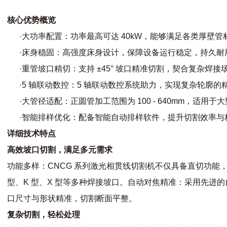
核心优势概览
·大功率配置：功率最高可达 40kW，能够满足各类厚壁
·床身稳固：高强度床身设计，保障设备运行稳定，持久耐
·重管坡口精切：支持 ±45° 坡口精准切割，契合复杂焊接
·5 轴联动数控：5 轴联动数控系统助力，实现复杂轮廓的
·大管径适配：正圆管加工范围为 100 - 640mm，适用
·智能排样优化：配备智能自动排样软件，提升切割效率与
详细技术特点
高效坡口切割，满足多元需求
功能多样：CNCG 系列激光相贯线切割机不仅具备直切功能
型、K 型、X 型等多种焊接坡口。自动对焦精准：采用先进
口尺寸与形状精准，切割断面平整。
复杂切割，轻松处理