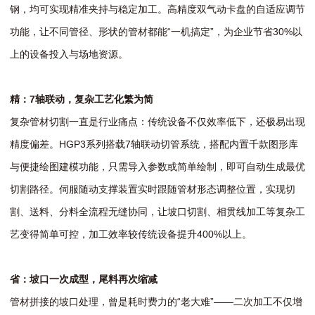
钢，均可实现精准夹持与稳定加工。高精度双气动卡盘的自适应调节
功能，让不同管径、形状的管材都能“一机搞定”，为企业节省30%以
上的设备投入与场地资源。
精：7轴联动，复杂工艺化繁为简
复杂管材切割一直是行业痛点：传统设备不仅效率低下，还极易出现
精度偏差。HGP3系列搭载7轴联动切管系统，搭配内置千款图形库
与便捷绘图建模功能，只需导入参数或简单绘制，即可自动生成最优
切割路径。伺服随动支撑装置实时跟随管材形态调整位置，实现切
割、送料、分料全流程无缝协同，让坡口切割、相贯线加工等复杂工
艺变得简单可控，加工效率较传统设备提升400%以上。
省：坡口一次成型，尾料
再次
缩减
管材拼接的坡口处理，曾是耗时费力的“老大难”——二次加工不仅增